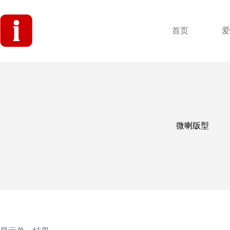
跳
过
内
首页
爱
容
微喇版型