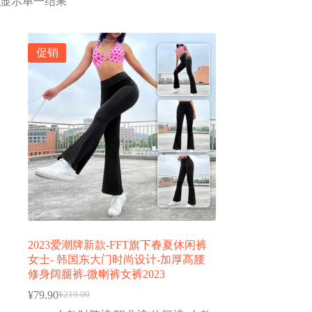
显示单一结果
促销
2023爱潮牌新款-FFT旗下春夏休闲裤
女士- 韩国东大门时尚设计-加厚高腰
修身阔腿裤-微喇裤女裤2023
¥
79.90
¥
219.00
原
当