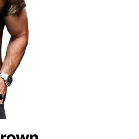
印，
创
意
设
计
——
T
恤
休
闲
圆
领
短
袖
T
恤
数
量