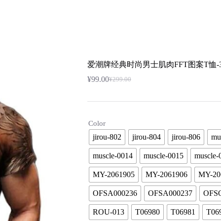
潮牌资讯
潮牌香水
潮牌时尚
更多
士肌肉FFT图案T恤-3D打印，创意设计——T恤休闲圆领短袖T
爱潮牌经典时尚男士肌肉FFT图案T恤
¥
99.00
¥
299.00
原
当
价
前
为：
价
¥299.00。
格
Color
为：
¥99.00。
jirou-802
jirou-804
jirou-806
mu
muscle-0014
muscle-0015
muscle-
MY-2061905
MY-2061906
MY-20
OFSA000236
OFSA000237
OFSQ
ROU-013
T06980
T06981
T06