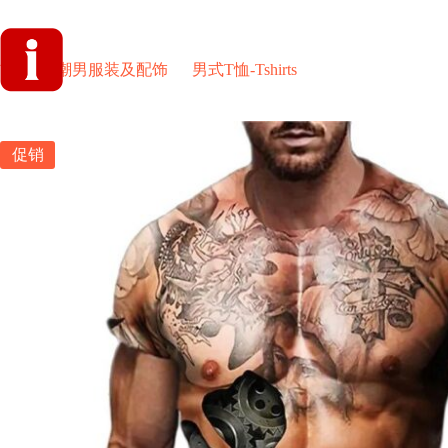
跳
过
内
首页
爱
首页
潮男服装及配饰
男式T恤-Tshirts
爱潮牌经典时尚男
容
促销