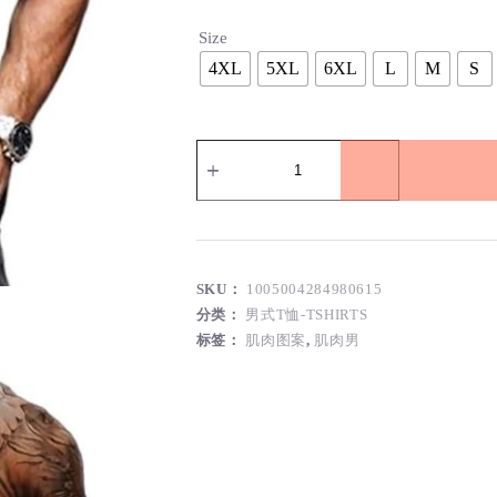
Size
4XL
5XL
6XL
L
M
S
爱
潮
牌
经
典
时
尚
SKU：
1005004284980615
男
分类：
男式T恤-TSHIRTS
士
肌
标签：
肌肉图案
,
肌肉男
肉
FFT
图
案
T
恤-3D
打