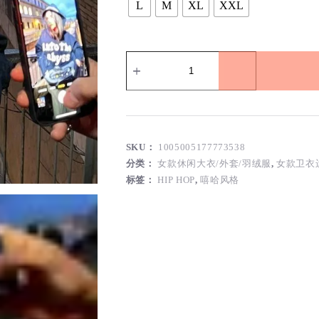
L
M
XL
XXL
FFT
服
装
时
尚
品
牌-
SKU：
1005005177773538
嘻
哈
分类：
女款休闲大衣/外套/羽绒服
,
女款卫衣
风
标签：
HIP HOP
,
嘻哈风格
卫
衣
运
动
衫-
复
古
涂
鸦
印