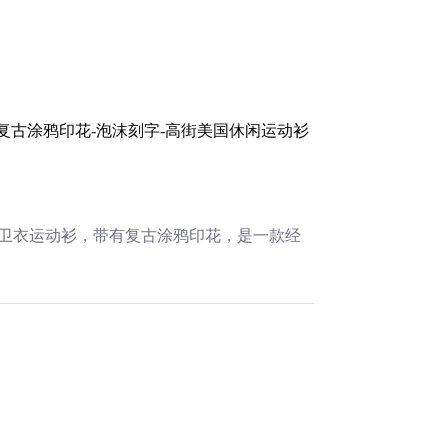
Take Action
街头服饰-嘻哈卫衣
 复古涂鸦印花-泡沫刻字-高街美国休闲运动衫
哈卫衣运动衫，带有复古涂鸦印花，是一款经