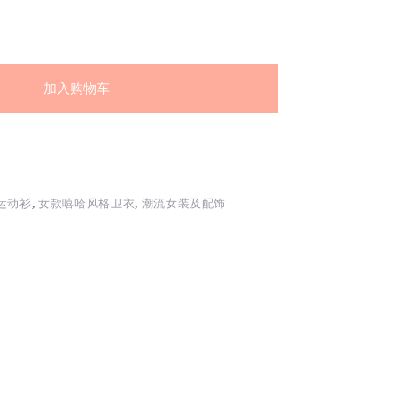
加入购物车
运动衫
,
女款嘻哈风格卫衣
,
潮流女装及配饰