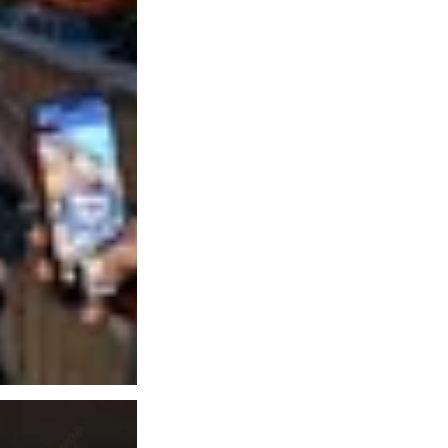
花-
泡
沫
刻
字-
高
街
美
国
休
闲
运
动
衫
情
侣
帽
衫
运
动
衫-
街
头
服