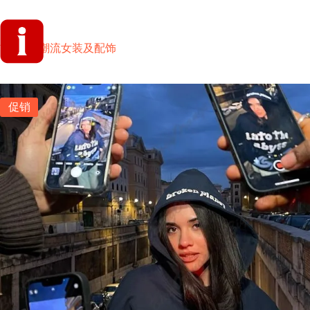
跳
过
内
首页
爱
首页
潮流女装及配饰
FFT服装时尚品牌-嘻哈风卫衣运动
容
促销