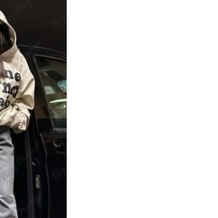
饰-
嘻
哈
卫
衣
数
量