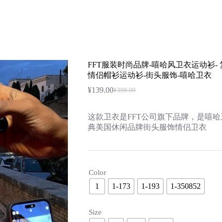
潮牌资讯
潮牌香水
潮牌时尚
更多
衫- 复古涂鸦印花-泡沫刻字-高街美国休闲运动衫情侣帽衫运动衫-
FFT服装时尚品牌-嘻哈风卫衣运动衫-
情侣帽衫运动衫-街头服饰-嘻哈卫衣
¥
139.00
¥
398.00
原
当
价
前
为：
价
这款卫衣是FFT公司旗下品牌，是嘻
¥398.00。
格
典美国休闲品牌街头服饰情侣卫衣
为：
¥139.00。
Color
1
1-173
1-193
1-350852
Size