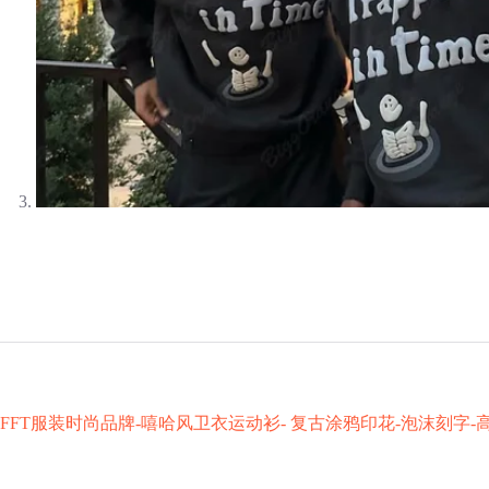
FFT服装时尚品牌-嘻哈风卫衣运动衫- 复古涂鸦印花-泡沫刻字